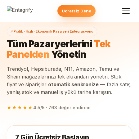
Ücretsiz Dene
⚡ Pratik · Hızlı · Ekonomik Pazaryeri Entegrasyonu
Tüm Pazaryerlerini
Tek
Panelden
Yönetin
Trendyol, Hepsiburada, N11, Amazon, Temu ve
Shein mağazalarınızı tek ekrandan yönetin. Stok,
fiyat ve siparişler
otomatik senkronize
— fazla satış,
yanlış stok ve manuel iş yükü tarihe karışsın.
★★★★★
4.5/5 · 763 değerlendirme
7 Gün Ücretsiz Başlayın