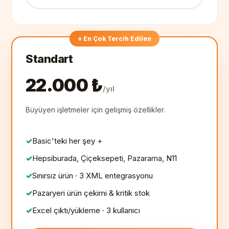
⭐ En Çok Tercih Edilen
Standart
22.000 ₺
/yıl
Büyüyen işletmeler için gelişmiş özellikler.
Basic'teki her şey +
Hepsiburada, Çiçeksepeti, Pazarama, N11
Sınırsız ürün · 3 XML entegrasyonu
Pazaryeri ürün çekimi & kritik stok
Excel çıktı/yükleme · 3 kullanıcı