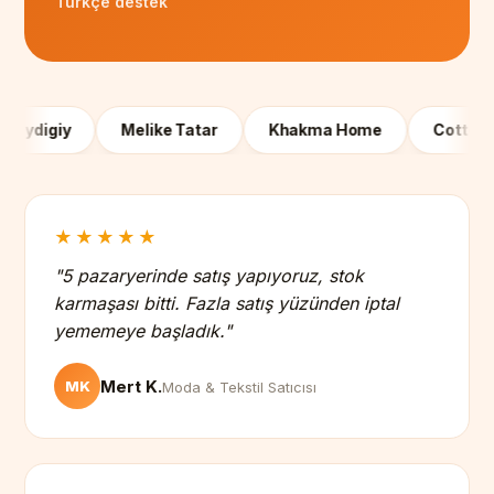
Türkçe destek
igiy
Melike Tatar
Khakma Home
Cottonhill
★★★★★
"5 pazaryerinde satış yapıyoruz, stok
karmaşası bitti. Fazla satış yüzünden iptal
yememeye başladık."
Mert K.
MK
Moda & Tekstil Satıcısı