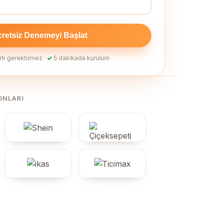
retsiz Denemeyi Başlat
rtı gerektirmez ·
✓
5 dakikada kurulum
ONLARI