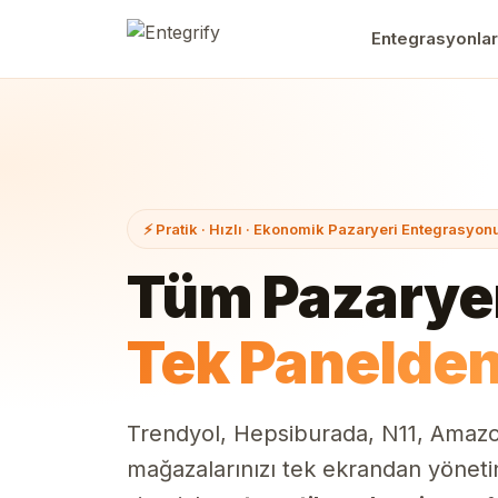
Entegrasyonlar
⚡ Pratik · Hızlı · Ekonomik Pazaryeri Entegrasyon
Tüm Pazaryer
Tek Panelde
Trendyol, Hepsiburada, N11, Amaz
mağazalarınızı tek ekrandan yönetin