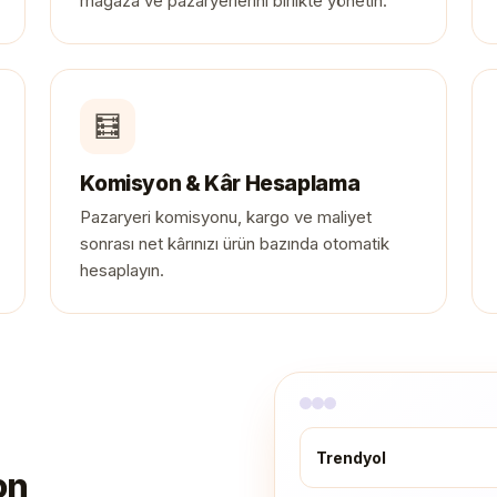
mağaza ve pazaryerlerini birlikte yönetin.
🧮
Komisyon & Kâr Hesaplama
Pazaryeri komisyonu, kargo ve maliyet
sonrası net kârınızı ürün bazında otomatik
hesaplayın.
Trendyol
on