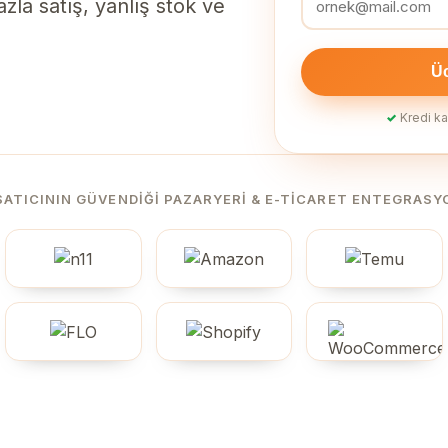
zla satış, yanlış stok ve
Üc
✓
Kredi ka
SATICININ GÜVENDIĞI PAZARYERI & E-TICARET ENTEGRASY