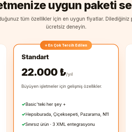
letmenize uygun paketi se
uğunuz tüm özellikler için en uygun fiyatlar. Dilediğiniz
ücretsiz deneyin.
⭐ En Çok Tercih Edilen
Standart
22.000 ₺
/yıl
Büyüyen işletmeler için gelişmiş özellikler.
Basic'teki her şey +
Hepsiburada, Çiçeksepeti, Pazarama, N11
Sınırsız ürün · 3 XML entegrasyonu