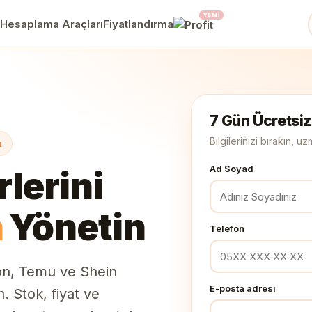
YENI
Hesaplama Araçları
Fiyatlandırma
7 Gün Ücretsiz
Bilgilerinizi bırakın, 
u
Ad Soyad
lerini
n
Yönetin
Telefon
on, Temu ve Shein
E-posta adresi
. Stok, fiyat ve