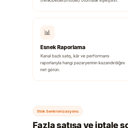
(renk/beden/model) otomatik eşleştirin.
📊
Esnek Raporlama
Kanal bazlı satış, kâr ve performans
raporlarıyla hangi pazaryerinin kazandırdığını
net görün.
Stok Senkronizasyonu
Fazla satışa ve iptale s