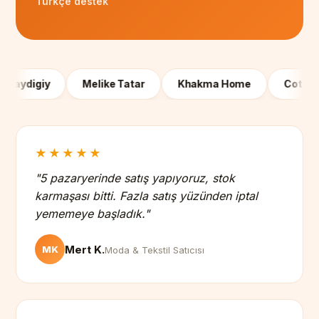
Türkçe destek
digiy
Melike Tatar
Khakma Home
Cottonhill
★★★★★
"5 pazaryerinde satış yapıyoruz, stok
karmaşası bitti. Fazla satış yüzünden iptal
yememeye başladık."
Mert K.
MK
Moda & Tekstil Satıcısı