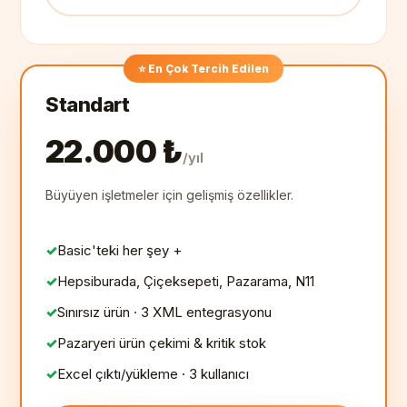
⭐ En Çok Tercih Edilen
Standart
22.000 ₺
/yıl
Büyüyen işletmeler için gelişmiş özellikler.
Basic'teki her şey +
Hepsiburada, Çiçeksepeti, Pazarama, N11
Sınırsız ürün · 3 XML entegrasyonu
Pazaryeri ürün çekimi & kritik stok
Excel çıktı/yükleme · 3 kullanıcı