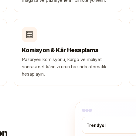
mağaza ve pazaryerlerini birlikte yönetin.
🧮
Komisyon & Kâr Hesaplama
Pazaryeri komisyonu, kargo ve maliyet
sonrası net kârınızı ürün bazında otomatik
hesaplayın.
Trendyol
on