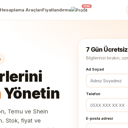
YENI
Hesaplama Araçları
Fiyatlandırma
7 Gün Ücretsiz
Bilgilerinizi bırakın, 
u
Ad Soyad
lerini
n
Yönetin
Telefon
on, Temu ve Shein
E-posta adresi
. Stok, fiyat ve