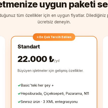
letmenize uygun paketi se
uğunuz tüm özellikler için en uygun fiyatlar. Dilediğiniz
ücretsiz deneyin.
⭐ En Çok Tercih Edilen
Standart
22.000 ₺
/yıl
Büyüyen işletmeler için gelişmiş özellikler.
Basic'teki her şey +
Hepsiburada, Çiçeksepeti, Pazarama, N11
Sınırsız ürün · 3 XML entegrasyonu