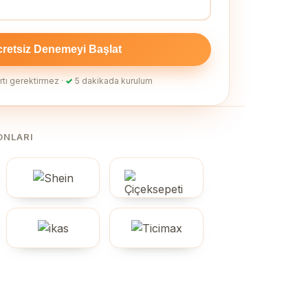
retsiz Denemeyi Başlat
rtı gerektirmez ·
✓
5 dakikada kurulum
ONLARI