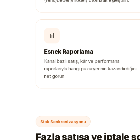
(renk/beden/model) otomatik eşleştirin.
📊
Esnek Raporlama
Kanal bazlı satış, kâr ve performans
raporlarıyla hangi pazaryerinin kazandırdığını
net görün.
Stok Senkronizasyonu
Fazla satışa ve iptale s