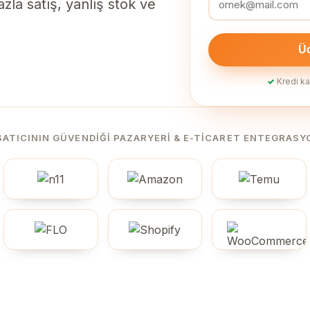
zla satış, yanlış stok ve
Üc
✓
Kredi ka
SATICININ GÜVENDIĞI PAZARYERI & E-TICARET ENTEGRASY