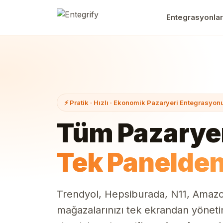
Entegrasyonlar
⚡ Pratik · Hızlı · Ekonomik Pazaryeri Entegrasyon
Tüm Pazaryer
Tek Panelde
Trendyol, Hepsiburada, N11, Amaz
mağazalarınızı tek ekrandan yönetin